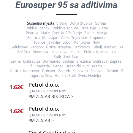
Eurosuper 95 sa aditivima
Susjedna mjesta:
Visoko
Donja Stubica
Gornja
Stubica
Zabok
Stubičke Toplice
Oroslavje
Zlatar
Bistrica
Mače
Sveti Križ Začretje
Zlatar
Marija
Bistrica
Mihovljan
Veliko Trgovišće
Krapinske
Toplice
Jakovlje
Lobor
Konjščina
Novi
Golubovec
Radoboj
Bistra
Krapina
Petrovsko
Tuhelj
Klanjec
Bu
dinščina
Bedenica
Lepoglava
Jesenje
Pušća
Kraljevec na
Sutli
Sveti Ivan
Zelina
Dubravica
Đurmanec
Bednja
Breznica
Dubrava
Zapreši
ć
Pregrada
Ivanec
Breznički Hum
Marija
Gorica
Kumrovec
Brdovec
Zagreb
Klenovnik
Rakovec
Desinić
Z
agorska Sela
Hum na Sutli
Sveta Nedelja
Petrol d.o.o.
1.62€
Q MAX EUROSUPER 95
PM ZLATAR BISTRICA
>
Petrol d.o.o.
1.62€
Q MAX EUROSUPER 95
PM ZLATAR
>
Coral Croatia d.o.o.