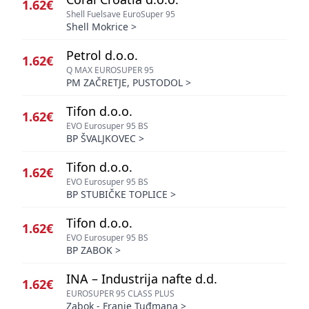
1.62€
Shell Fuelsave EuroSuper 95
Shell Mokrice
>
Petrol d.o.o.
1.62€
Q MAX EUROSUPER 95
PM ZAČRETJE, PUSTODOL
>
Tifon d.o.o.
1.62€
EVO Eurosuper 95 BS
BP ŠVALJKOVEC
>
Tifon d.o.o.
1.62€
EVO Eurosuper 95 BS
BP STUBIČKE TOPLICE
>
Tifon d.o.o.
1.62€
EVO Eurosuper 95 BS
BP ZABOK
>
INA – Industrija nafte d.d.
1.62€
EUROSUPER 95 CLASS PLUS
Zabok - Franje Tuđmana
>