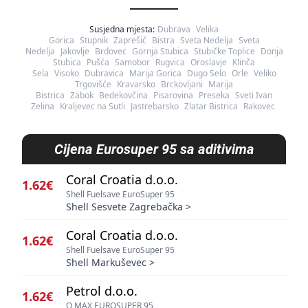
Susjedna mjesta:
Dubrava
Velika
Gorica
Stupnik
Zaprešić
Bistra
Sveta Nedelja
Sveta
Nedelja
Jakovlje
Brdovec
Gornja Stubica
Stubičke Toplice
Donja
Stubica
Pušća
Samobor
Rugvica
Oroslavje
Klinča
Sela
Visoko
Dubravica
Marija Gorica
Dugo Selo
Orle
Veliko
Trgovišće
Kravarsko
Brckovljani
Marija
Bistrica
Zabok
Bedekovčina
Pisarovina
Preseka
Sveti Ivan
Zelina
Kraljevec na Sutli
Jastrebarsko
Zlatar Bistrica
Rakovec
Cijena
Eurosuper 95 sa aditivima
Coral Croatia d.o.o.
1.62€
Shell Fuelsave EuroSuper 95
Shell Sesvete Zagrebačka
>
Coral Croatia d.o.o.
1.62€
Shell Fuelsave EuroSuper 95
Shell Markuševec
>
Petrol d.o.o.
1.62€
Q MAX EUROSUPER 95