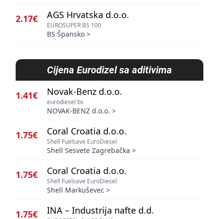
AGS Hrvatska d.o.o.
2.17€
EUROSUPER BS 100
BS Špansko
>
Cijena
Eurodizel sa aditivima
Novak-Benz d.o.o.
1.41€
eurodiesel bs
NOVAK-BENZ d.o.o.
>
Coral Croatia d.o.o.
1.75€
Shell Fuelsave EuroDiesel
Shell Sesvete Zagrebačka
>
Coral Croatia d.o.o.
1.75€
Shell Fuelsave EuroDiesel
Shell Markuševec
>
INA – Industrija nafte d.d.
1.75€