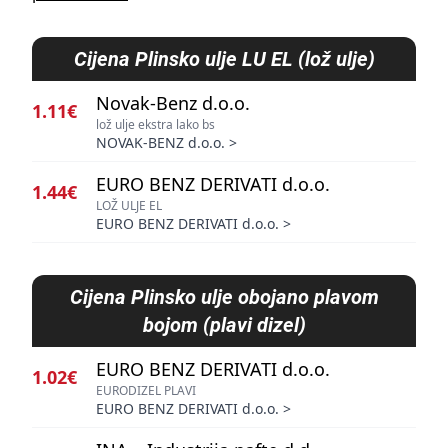
Cijena
Plinsko ulje LU EL (lož ulje)
Novak-Benz d.o.o.
1.11€
lož ulje ekstra lako bs
NOVAK-BENZ d.o.o.
>
EURO BENZ DERIVATI d.o.o.
1.44€
LOŽ ULJE EL
EURO BENZ DERIVATI d.o.o.
>
Cijena
Plinsko ulje obojano plavom
bojom (plavi dizel)
EURO BENZ DERIVATI d.o.o.
1.02€
EURODIZEL PLAVI
EURO BENZ DERIVATI d.o.o.
>