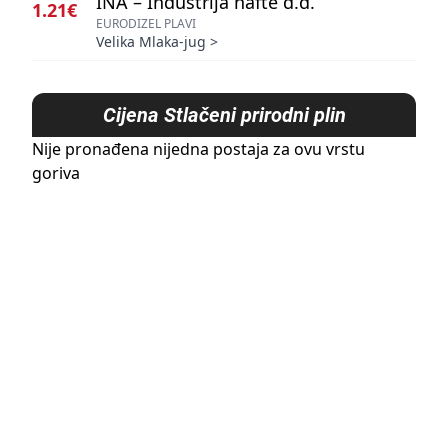
INA – Industrija nafte d.d.
1.21€
EURODIZEL PLAVI
Velika Mlaka-jug
>
Cijena
Stlačeni prirodni plin
Nije pronađena nijedna postaja za ovu vrstu
goriva