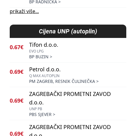
BP RADNIČKA
>
prikaži više...
Cijena
UNP (autoplin)
Tifon d.o.o.
0.67€
EVO LPG
BP BUZIN
>
Petrol d.o.o.
0.69€
Q MAX AUTOPLIN
PM ZAGREB, RESNIK ČULINEČKA
>
ZAGREBAČKI PROMETNI ZAVOD
0.69€
d.o.o.
UNP PB
PBS SJEVER
>
ZAGREBAČKI PROMETNI ZAVOD
0.69€
d.o.o.