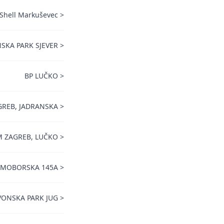
Shell Markuševec
>
SKA PARK SJEVER
>
BP LUČKO
>
GREB, JADRANSKA
>
M ZAGREB, LUČKO
>
AMOBORSKA 145A
>
VONSKA PARK JUG
>