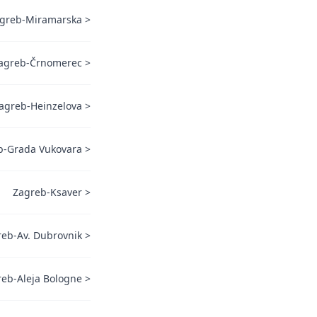
greb-Miramarska
>
agreb-Črnomerec
>
agreb-Heinzelova
>
b-Grada Vukovara
>
Zagreb-Ksaver
>
eb-Av. Dubrovnik
>
eb-Aleja Bologne
>