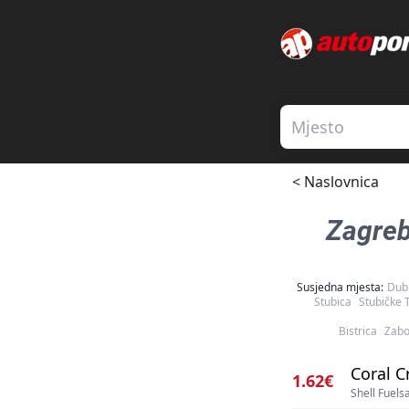
< Naslovnica
Zagre
Susjedna mjesta:
Dub
Stubica
Stubičke 
Bistrica
Zabo
Coral C
1.62€
Shell Fuel