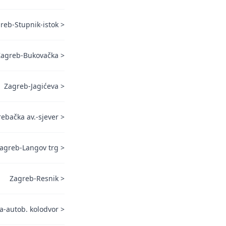
reb-Stupnik-istok
>
Zagreb-Bukovačka
>
Zagreb-Jagićeva
>
ebačka av.-sjever
>
agreb-Langov trg
>
Zagreb-Resnik
>
a-autob. kolodvor
>