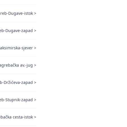
reb-Dugave-istok
>
eb-Dugave-zapad
>
ksimirska-sjever
>
agrebačka av.-jug
>
b-Držićeva-zapad
>
eb-Stupnik-zapad
>
bačka cesta-istok
>