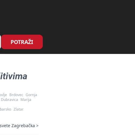
POTRAŽI
itivima
ovlje
Brdovec
Gornja
Dubravica
Marija
ebarsko
Zlatar
esvete Zagrebačka
>