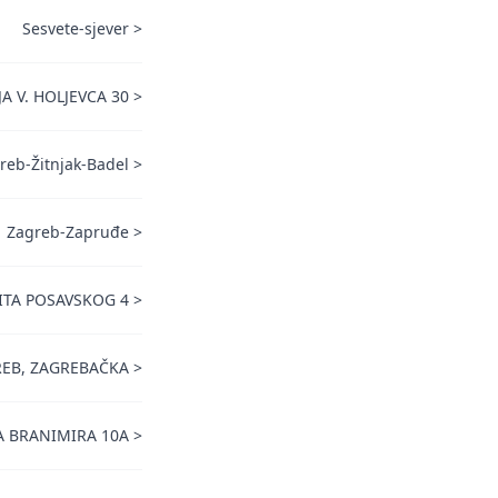
Sesvete-sjever
>
A V. HOLJEVCA 30
>
reb-Žitnjak-Badel
>
Zagreb-Zapruđe
>
VITA POSAVSKOG 4
>
EB, ZAGREBAČKA
>
A BRANIMIRA 10A
>