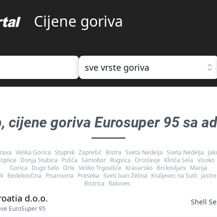
Cijene goriva
sve vrste goriva
b
, cijene goriva
Eurosuper 95 sa ad
rava
Velika Gorica
Stupnik
Zaprešić
Bistra
Sveta Nedelja
Sveta Nedelja
Jak
Toplice
Donja Stubica
Pušća
Samobor
Rugvica
Oroslavje
Klinča Sela
Visoko
Gorica
Dugo Selo
Orle
Veliko Trgovišće
Kravarsko
Brckovljani
Marija
k
Bedekovčina
Pisarovina
Preseka
Sveti Ivan Zelina
Kraljevec na Sutli
Jastr
Bistrica
Rakovec
roatia d.o.o.
Shell S
save EuroSuper 95