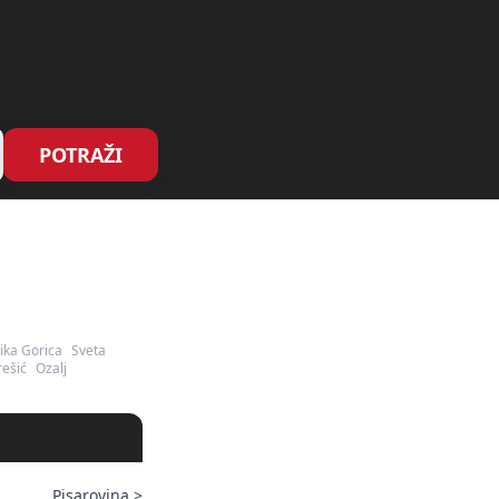
POTRAŽI
ika Gorica
Sveta
ešić
Ozalj
Pisarovina
>