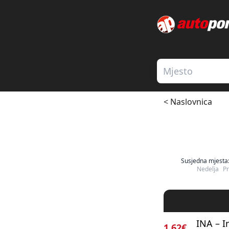
< Naslovnica
Susjedna mjesta
Nedelja
P
INA – I
1.62€