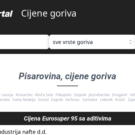
Cijene goriva
sve vrste goriva
Pisarovina
, cijene goriva
:
Lasinja
Kravarsko
Klinča Sela
Pokupsko
Stupnik
Jastrebarsko
Draganić
Vel
reseka
Sveta Nedelja
Gvozd
Zagreb
Karlovac
Samobor
Lekenik
Krašić
Zapr
Cijena
Eurosuper 95 sa aditivima
ndustrija nafte d.d.