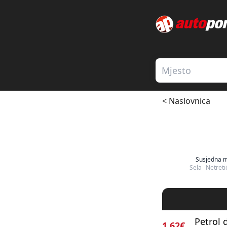
< Naslovnica
Susjedna m
Sela
Netreti
Petrol d
1.62€