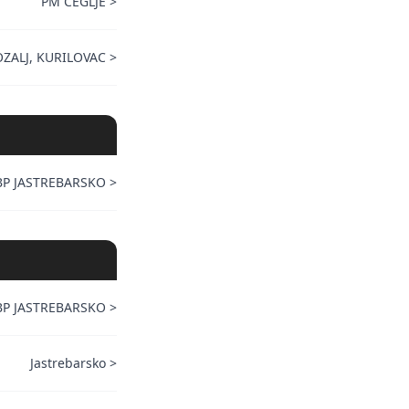
PM ČEGLJE
>
ZALJ, KURILOVAC
>
BP JASTREBARSKO
>
BP JASTREBARSKO
>
Jastrebarsko
>