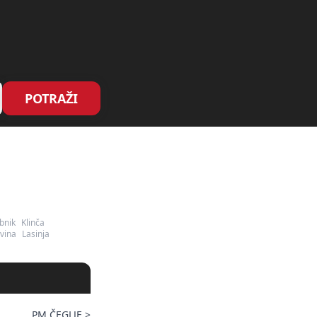
POTRAŽI
bnik
Klinča
vina
Lasinja
PM ČEGLJE
>