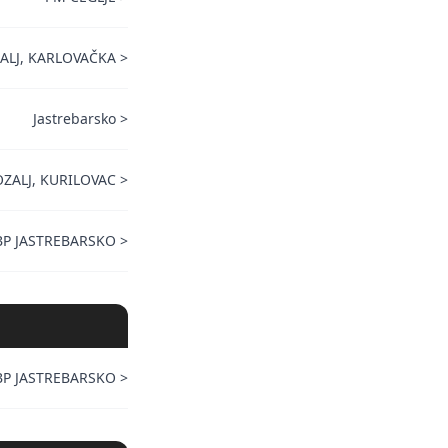
ALJ, KARLOVAČKA
>
Jastrebarsko
>
ZALJ, KURILOVAC
>
BP JASTREBARSKO
>
BP JASTREBARSKO
>