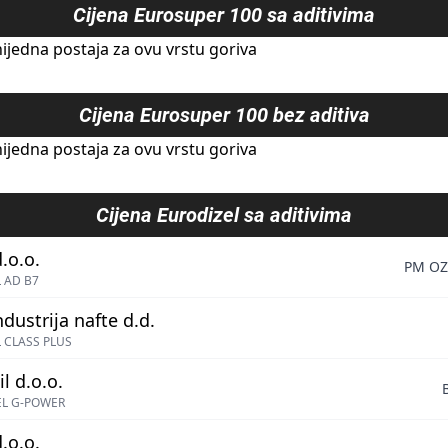
Cijena
Eurosuper 100 sa aditivima
ijedna postaja za ovu vrstu goriva
Cijena
Eurosuper 100 bez aditiva
ijedna postaja za ovu vrstu goriva
Cijena
Eurodizel sa aditivima
.o.o.
PM OZ
 AD B7
ndustrija nafte d.d.
 CLASS PLUS
l d.o.o.
EL G-POWER
.o.o.