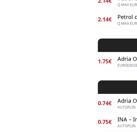
2.14€
Q MAX EUR
Petrol d
2.14€
Q MAX EUR
Adria Oi
1.75€
EURODIES
Adria Oi
0.74€
AUTOPLIN
INA – I
0.75€
AUTOPLIN