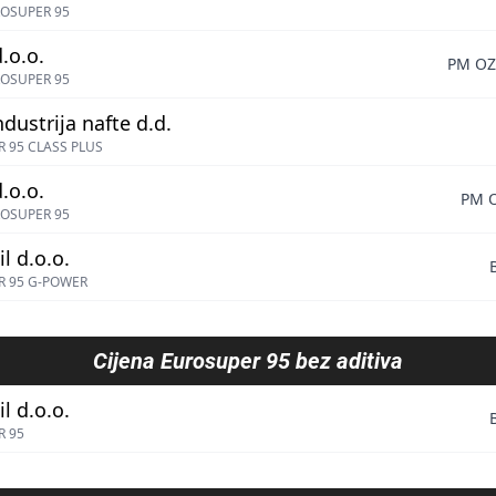
OSUPER 95
.o.o.
PM OZ
OSUPER 95
ndustrija nafte d.d.
 95 CLASS PLUS
.o.o.
PM O
OSUPER 95
l d.o.o.
R 95 G-POWER
Cijena
Eurosuper 95 bez aditiva
l d.o.o.
R 95