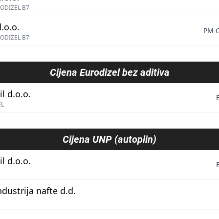
ODIZEL B7
.o.o.
PM O
ODIZEL B7
Cijena
Eurodizel bez aditiva
l d.o.o.
EL
Cijena
UNP (autoplin)
l d.o.o.
ndustrija nafte d.d.