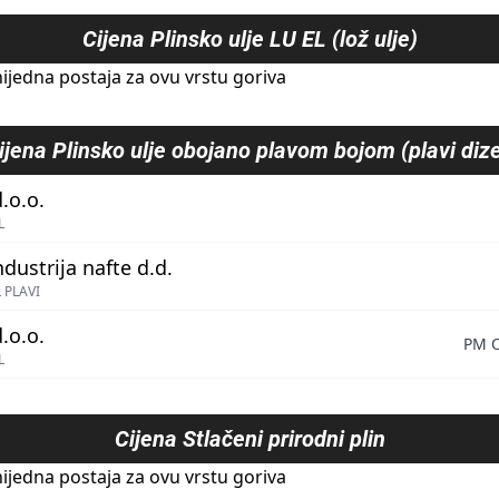
Cijena
Plinsko ulje LU EL (lož ulje)
ijedna postaja za ovu vrstu goriva
ijena
Plinsko ulje obojano plavom bojom (plavi dize
.o.o.
L
ndustrija nafte d.d.
 PLAVI
.o.o.
PM O
L
Cijena
Stlačeni prirodni plin
ijedna postaja za ovu vrstu goriva