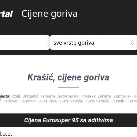
Cijene goriva
sve vrste goriva
Krašić
, cijene goriva
jesta:
Ozalj
Draganić
Kamanje
Jastrebarsko
Preseka
Žakanje
Žumberak
Ri
ć
Karlovac
Samobor
Duga Resa
Sveta Nedelja
Sveta Nedelja
Stupnik
Pisaro
Cijena
Eurosuper 95 sa aditivima
.o.o.