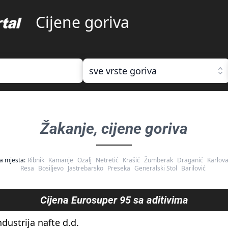
Cijene goriva
sve vrste goriva
Žakanje
, cijene goriva
a mjesta:
Ribnik
Kamanje
Ozalj
Netretić
Krašić
Žumberak
Draganić
Karlov
Resa
Bosiljevo
Jastrebarsko
Preseka
Generalski Stol
Barilović
Cijena
Eurosuper 95 sa aditivima
ndustrija nafte d.d.