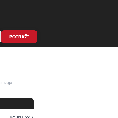
POTRAŽI
ac
Duga
Jurovski Brod
>