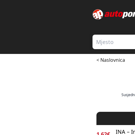
< Naslovnica
Susjedn
INA – I
1.62€