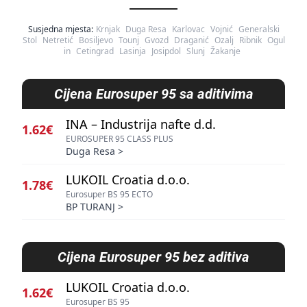
Susjedna mjesta:
Krnjak
Duga Resa
Karlovac
Vojnić
Generalski
Stol
Netretić
Bosiljevo
Tounj
Gvozd
Draganić
Ozalj
Ribnik
Ogul
in
Cetingrad
Lasinja
Josipdol
Slunj
Žakanje
Cijena
Eurosuper 95 sa aditivima
INA – Industrija nafte d.d.
1.62€
EUROSUPER 95 CLASS PLUS
Duga Resa
>
LUKOIL Croatia d.o.o.
1.78€
Eurosuper BS 95 ECTO
BP TURANJ
>
Cijena
Eurosuper 95 bez aditiva
LUKOIL Croatia d.o.o.
1.62€
Eurosuper BS 95