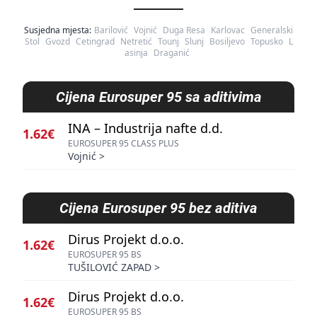
Susjedna mjesta:
Barilović
Vojnić
Duga Resa
Karlovac
Generalski
Stol
Gvozd
Cetingrad
Netretić
Tounj
Slunj
Bosiljevo
Topusko
L
asinja
Draganić
Cijena
Eurosuper 95 sa aditivima
INA – Industrija nafte d.d.
1.62€
EUROSUPER 95 CLASS PLUS
Vojnić
>
Cijena
Eurosuper 95 bez aditiva
Dirus Projekt d.o.o.
1.62€
EUROSUPER 95 BS
TUŠILOVIĆ ZAPAD
>
Dirus Projekt d.o.o.
1.62€
EUROSUPER 95 BS