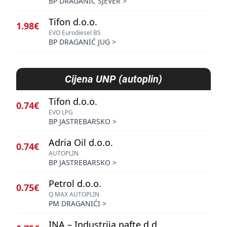
BP DRAGANIĆ SJEVER
>
Tifon d.o.o.
1.98€
EVO Eurodiesel BS
BP DRAGANIĆ JUG
>
Cijena
UNP (autoplin)
Tifon d.o.o.
0.74€
EVO LPG
BP JASTREBARSKO
>
Adria Oil d.o.o.
0.74€
AUTOPLIN
BP JASTREBARSKO
>
Petrol d.o.o.
0.75€
Q MAX AUTOPLIN
PM DRAGANIĆI
>
INA – Industrija nafte d.d.