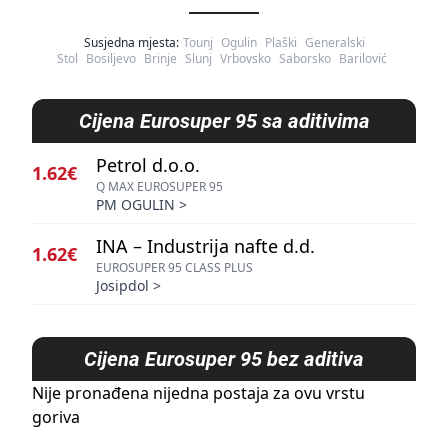
Susjedna mjesta:
Tounj
Ogulin
Plaški
Generalski
Stol
Bosiljevo
Brinje
Slunj
Vrbovsko
Saborsko
Barilović
Cijena
Eurosuper 95 sa aditivima
Petrol d.o.o.
1.62€
Q MAX EUROSUPER 95
PM OGULIN
>
INA – Industrija nafte d.d.
1.62€
EUROSUPER 95 CLASS PLUS
Josipdol
>
Cijena
Eurosuper 95 bez aditiva
Nije pronađena nijedna postaja za ovu vrstu
goriva