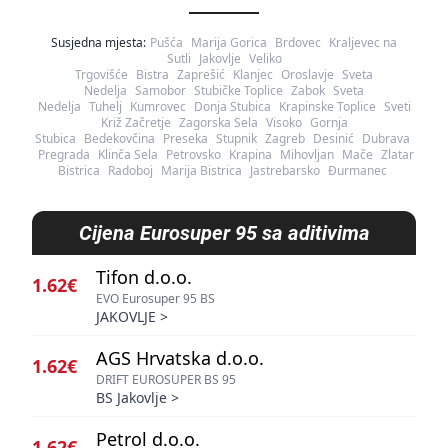
Susjedna mjesta:
Pušća
Marija Gorica
Brdovec
Kraljevec na
Sutli
Jakovlje
Veliko
Trgovišće
Bistra
Zaprešić
Klanjec
Oroslavje
Sveta
Nedelja
Samobor
Stubičke Toplice
Zabok
Sveta
Nedelja
Tuhelj
Kumrovec
Donja Stubica
Krapinske Toplice
Sveti
Križ Začretje
Zagorska Sela
Visoko
Gornja
Stubica
Bedekovčina
Preseka
Stupnik
Zagreb
Desinić
Dubrava
Pregrada
Klinča Sela
Petrovsko
Krapina
Mihovljan
Mače
Zlatar
Bistrica
Radoboj
Marija Bistrica
Jastrebarsko
Đurmanec
Cijena
Eurosuper 95 sa aditivima
Tifon d.o.o.
1.62€
EVO Eurosuper 95 BS
JAKOVLJE
>
AGS Hrvatska d.o.o.
1.62€
DRIFT EUROSUPER BS 95
BS Jakovlje
>
Petrol d.o.o.
1.62€