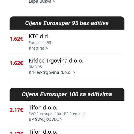
Lepa Bukva
>
Cijena
Eurosuper 95 bez aditiva
KTC d.d.
1.62€
Eurosuper 95
Krapina
>
Krklec-Trgovina d.o.o.
1.62€
BMB 95
Krklec-trgovina d.o.o.
>
Cijena
Eurosuper 100 sa aditivima
Tifon d.o.o.
2.17€
EVO Eurosuper 100+ BS Premium
BP ŠVALJKOVEC
>
Tifon d.o.o.