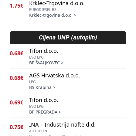
Krklec-Trgovina d.o.o.
1.75€
EURODIESEL BS
Krklec-trgovina d.o.o.
>
Cijena
UNP (autoplin)
Tifon d.o.o.
0.68€
EVO LPG
BP ŠVALJKOVEC
>
AGS Hrvatska d.o.o.
0.68€
LPG
BS Krapina
>
Tifon d.o.o.
0.69€
EVO LPG
BP PREGRADA
>
INA – Industrija nafte d.d.
0.75€
AUTOPLIN