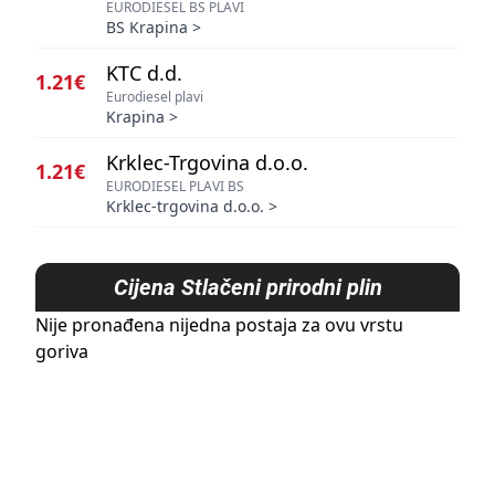
EURODIESEL BS PLAVI
BS Krapina
>
KTC d.d.
1.21€
Eurodiesel plavi
Krapina
>
Krklec-Trgovina d.o.o.
1.21€
EURODIESEL PLAVI BS
Krklec-trgovina d.o.o.
>
Cijena
Stlačeni prirodni plin
Nije pronađena nijedna postaja za ovu vrstu
goriva