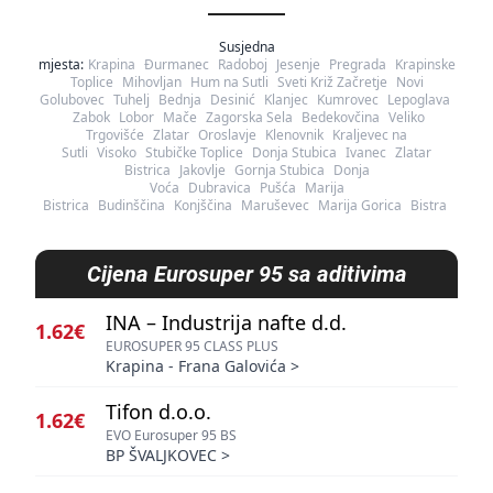
Susjedna
mjesta:
Krapina
Đurmanec
Radoboj
Jesenje
Pregrada
Krapinske
Toplice
Mihovljan
Hum na Sutli
Sveti Križ Začretje
Novi
Golubovec
Tuhelj
Bednja
Desinić
Klanjec
Kumrovec
Lepoglava
Zabok
Lobor
Mače
Zagorska Sela
Bedekovčina
Veliko
Trgovišće
Zlatar
Oroslavje
Klenovnik
Kraljevec na
Sutli
Visoko
Stubičke Toplice
Donja Stubica
Ivanec
Zlatar
Bistrica
Jakovlje
Gornja Stubica
Donja
Voća
Dubravica
Pušća
Marija
Bistrica
Budinščina
Konjščina
Maruševec
Marija Gorica
Bistra
Cijena
Eurosuper 95 sa aditivima
INA – Industrija nafte d.d.
1.62€
EUROSUPER 95 CLASS PLUS
Krapina - Frana Galovića
>
Tifon d.o.o.
1.62€
EVO Eurosuper 95 BS
BP ŠVALJKOVEC
>