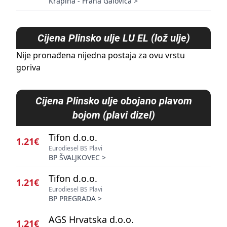
Krapina - Frana Galovića
>
Cijena
Plinsko ulje LU EL (lož ulje)
Nije pronađena nijedna postaja za ovu vrstu
goriva
Cijena
Plinsko ulje obojano plavom
bojom (plavi dizel)
Tifon d.o.o.
1.21€
Eurodiesel BS Plavi
BP ŠVALJKOVEC
>
Tifon d.o.o.
1.21€
Eurodiesel BS Plavi
BP PREGRADA
>
AGS Hrvatska d.o.o.
1.21€