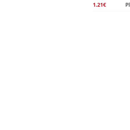
1.21€
P