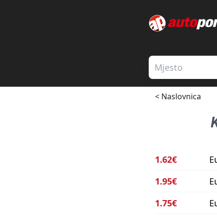
< Naslovnica
1.62€
E
1.95€
E
1.75€
E