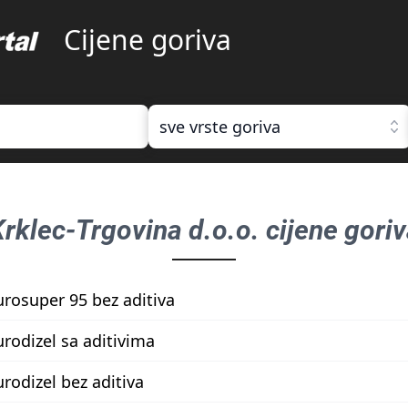
Cijene goriva
sve vrste goriva
Krklec-Trgovina d.o.o.
cijene goriv
urosuper 95 bez aditiva
urodizel sa aditivima
urodizel bez aditiva