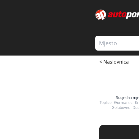
< Naslovnica
Susjedna mje
Toplice
Đurmanec
Kr
Golubovec
Dub