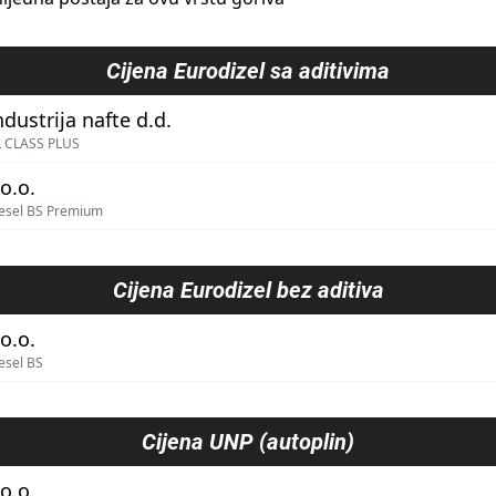
Cijena
Eurodizel sa aditivima
ndustrija nafte d.d.
 CLASS PLUS
o.o.
esel BS Premium
Cijena
Eurodizel bez aditiva
o.o.
esel BS
Cijena
UNP (autoplin)
o.o.