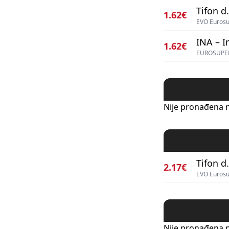
Tifon d.
1.62€
EVO Eurosu
INA – I
1.62€
EUROSUPER
Nije pronađena n
Tifon d.
2.17€
EVO Euros
Nije pronađena n