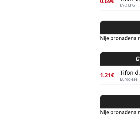
0.69€
EVO LPG
Nije pronađena n
C
Tifon d.
1.21€
Eurodiesel 
Nije pronađena n