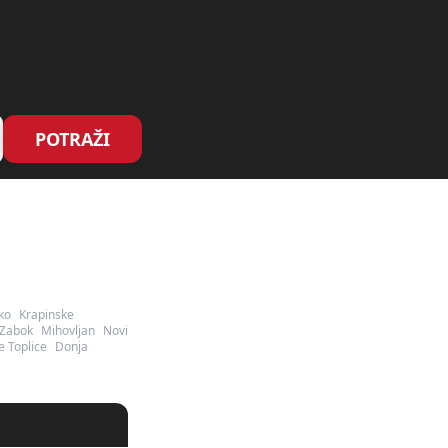
POTRAŽI
ko
Krapinske
Zabok
Mihovljan
Novi
e Toplice
Donja