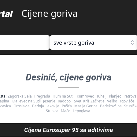
Cijene goriva
sve vrste goriva
Desinić
, cijene goriva
sta:
Zagorska Sela
Pregrada
Hum na Sutli
Kumrovec
Tuhelj
Klanjec
Petrovs
apina
Kraljevec na Sutli
Jesenje
Radoboj
Sveti Križ Začretje
Veliko Trgovišće
ravica
Oroslavje
Bednja
Jakovlje
Pušća
Marija Gorica
Bedekovčina
Stubičk
Stubica
Mače
Lepoglava
Cijena
Eurosuper 95 sa aditivima