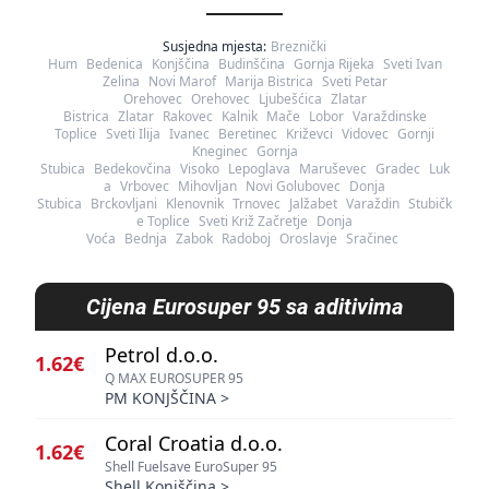
Susjedna mjesta:
Breznički
Hum
Bedenica
Konjščina
Budinščina
Gornja Rijeka
Sveti Ivan
Zelina
Novi Marof
Marija Bistrica
Sveti Petar
Orehovec
Orehovec
Ljubešćica
Zlatar
Bistrica
Zlatar
Rakovec
Kalnik
Mače
Lobor
Varaždinske
Toplice
Sveti Ilija
Ivanec
Beretinec
Križevci
Vidovec
Gornji
Kneginec
Gornja
Stubica
Bedekovčina
Visoko
Lepoglava
Maruševec
Gradec
Luk
a
Vrbovec
Mihovljan
Novi Golubovec
Donja
Stubica
Brckovljani
Klenovnik
Trnovec
Jalžabet
Varaždin
Stubičk
e Toplice
Sveti Križ Začretje
Donja
Voća
Bednja
Zabok
Radoboj
Oroslavje
Sračinec
Cijena
Eurosuper 95 sa aditivima
Petrol d.o.o.
1.62€
Q MAX EUROSUPER 95
PM KONJŠČINA
>
Coral Croatia d.o.o.
1.62€
Shell Fuelsave EuroSuper 95
Shell Konjščina
>