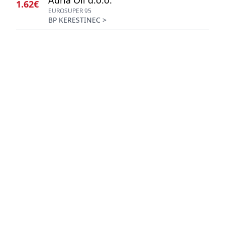
Adria Oil d.o.o.
1.62€
EUROSUPER 95
BP KERESTINEC
>