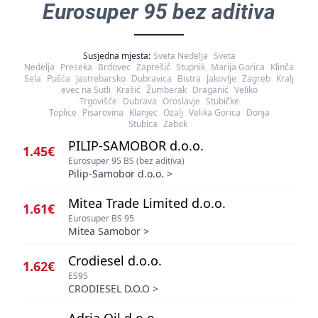
Eurosuper 95 bez aditiva
Susjedna mjesta:
Sveta Nedelja
Sveta
Nedelja
Preseka
Brdovec
Zaprešić
Stupnik
Marija Gorica
Klinča
Sela
Pušća
Jastrebarsko
Dubravica
Bistra
Jakovlje
Zagreb
Kralj
evec na Sutli
Krašić
Žumberak
Draganić
Veliko
Trgovišće
Dubrava
Oroslavje
Stubičke
Toplice
Pisarovina
Klanjec
Ozalj
Velika Gorica
Donja
Stubica
Zabok
PILIP-SAMOBOR d.o.o.
1.45€
Eurosuper 95 BS (bez aditiva)
Pilip-Samobor d.o.o.
>
Mitea Trade Limited d.o.o.
1.61€
Eurosuper BS 95
Mitea Samobor
>
Crodiesel d.o.o.
1.62€
ES95
CRODIESEL D.O.O
>