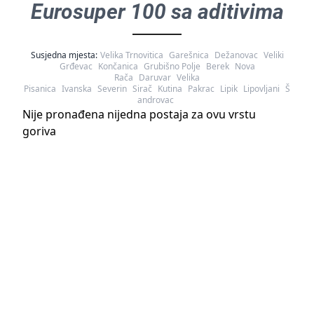
Eurosuper 100 sa aditivima
Susjedna mjesta:
Velika Trnovitica
Garešnica
Dežanovac
Veliki
Grđevac
Končanica
Grubišno Polje
Berek
Nova
Rača
Daruvar
Velika
Pisanica
Ivanska
Severin
Sirač
Kutina
Pakrac
Lipik
Lipovljani
Š
androvac
Nije pronađena nijedna postaja za ovu vrstu
goriva