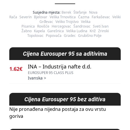
Susjedna mjesta:
Berek
Štefanje
Nova
Rača
Severin
Bjelovar
Velika Trnovitica
Čazma
Farkaševac
Veliki
Grđevac
Veliko Trojstvo
Velika
Pisanica
Rovišće
Hercegovac
Šandrovac
Sveti Ivan
Žabno
Kapela
Garešnica
Velika Ludina
Križ
Zrinski
Topolovac
Popovača
Gradec
Grubišno Polje
Cijena
Eurosuper 95 sa aditivima
INA – Industrija nafte d.d.
1.62€
EUROSUPER 95 CLASS PLUS
Ivanska
>
Cijena
Eurosuper 95 bez aditiva
Nije pronađena nijedna postaja za ovu vrstu
goriva