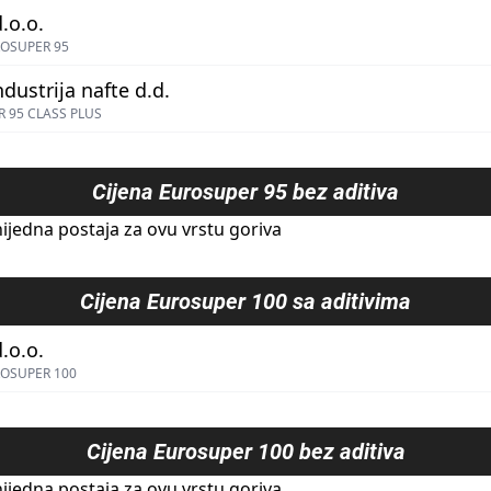
.o.o.
OSUPER 95
ndustrija nafte d.d.
 95 CLASS PLUS
Cijena
Eurosuper 95 bez aditiva
ijedna postaja za ovu vrstu goriva
Cijena
Eurosuper 100 sa aditivima
.o.o.
OSUPER 100
Cijena
Eurosuper 100 bez aditiva
ijedna postaja za ovu vrstu goriva