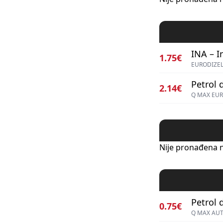
INA – I
1.75€
EURODIZEL
Petrol d
2.14€
Q MAX EUR
Nije pronađena n
Petrol d
0.75€
Q MAX AU