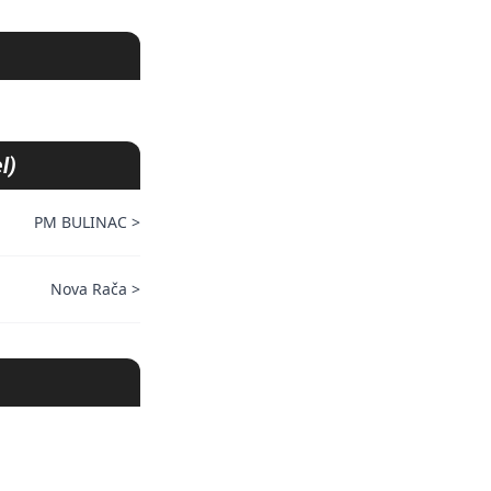
l)
PM BULINAC
>
Nova Rača
>