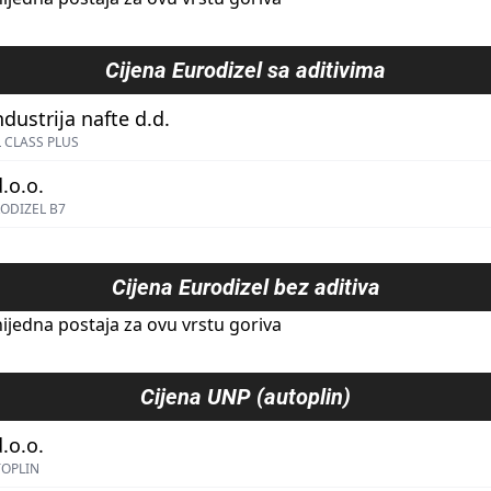
Cijena
Eurodizel sa aditivima
ndustrija nafte d.d.
 CLASS PLUS
.o.o.
ODIZEL B7
Cijena
Eurodizel bez aditiva
ijedna postaja za ovu vrstu goriva
Cijena
UNP (autoplin)
.o.o.
TOPLIN