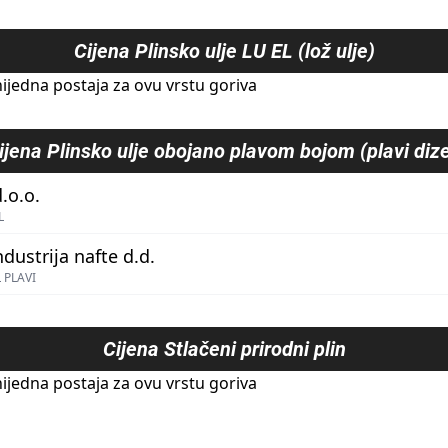
Cijena
Plinsko ulje LU EL (lož ulje)
ijedna postaja za ovu vrstu goriva
ijena
Plinsko ulje obojano plavom bojom (plavi dize
.o.o.
L
ndustrija nafte d.d.
 PLAVI
Cijena
Stlačeni prirodni plin
ijedna postaja za ovu vrstu goriva