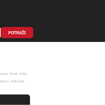
POTRAŽI
vanska
Berek
Velika
ukovica
Podravske