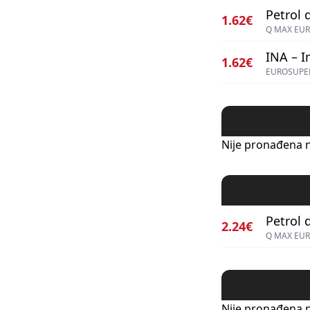
Petrol d
1.62€
Q MAX EUR
INA – I
1.62€
EUROSUPER
Nije pronađena n
Petrol d
2.24€
Q MAX EUR
Nije pronađena n