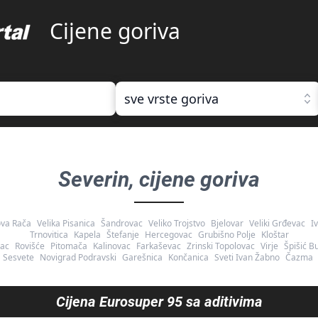
Cijene goriva
sve vrste goriva
Severin
, cijene goriva
va Rača
Velika Pisanica
Šandrovac
Veliko Trojstvo
Bjelovar
Veliki Grđevac
I
Trnovitica
Kapela
Štefanje
Hercegovac
Grubišno Polje
Kloštar
ac
Rovišće
Pitomača
Kalinovac
Farkaševac
Zrinski Topolovac
Virje
Špišić B
Sesvete
Novigrad Podravski
Garešnica
Končanica
Sveti Ivan Žabno
Čazma
Cijena
Eurosuper 95 sa aditivima