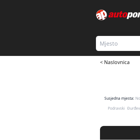
< Naslovnica
Susjedna mjesta:
No
Podravski
Đurđev