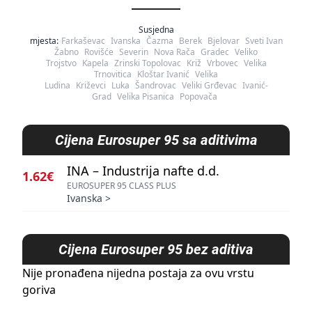
Susjedna
mjesta:
Farkaševac
Ivanska
Čazma
Berek
Bjelovar
Sveti Ivan
Žabno
Rovišće
Severin
Nova Rača
Gradec
Veliko
Trojstvo
Kapela
Zrinski Topolovac
Križ
Vrbovec
Velika
Trnovitica
Kloštar Ivanić
Velika
Ludina
Križevci
Luka
Šandrovac
Veliki Grđevac
Ivanić-
Grad
Velika Pisanica
Popovača
Cijena
Eurosuper 95 sa aditivima
INA – Industrija nafte d.d.
1.62€
EUROSUPER 95 CLASS PLUS
Ivanska
>
Cijena
Eurosuper 95 bez aditiva
Nije pronađena nijedna postaja za ovu vrstu
goriva