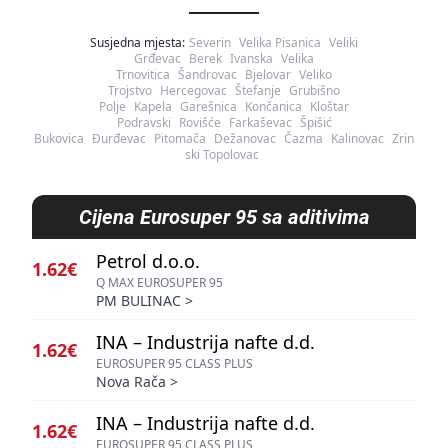
Susjedna mjesta:
Severin
Velika Pisanica
Veliki
Grđevac
Berek
Ivanska
Velika
Trnovitica
Šandrovac
Bjelovar
Veliko
Trojstvo
Hercegovac
Štefanje
Grubišno
Polje
Kapela
Garešnica
Končanica
Kloštar
Podravski
Rovišće
Farkaševac
Špišić
Bukovica
Đurđevac
Pitomača
Dežanovac
Čazma
Kalinovac
Zrin
ski Topolovac
Cijena
Eurosuper 95 sa aditivima
Petrol d.o.o.
1.62€
Q MAX EUROSUPER 95
PM BULINAC
>
INA – Industrija nafte d.d.
1.62€
EUROSUPER 95 CLASS PLUS
Nova Rača
>
INA – Industrija nafte d.d.
1.62€
EUROSUPER 95 CLASS PLUS