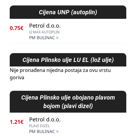
Cijena
UNP (autoplin)
Petrol d.o.o.
0.75€
Q MAX AUTOPLIN
PM BULINAC
>
Cijena
Plinsko ulje LU EL (lož ulje)
Nije pronađena nijedna postaja za ovu vrstu
goriva
Cijena
Plinsko ulje obojano plavom
bojom (plavi dizel)
Petrol d.o.o.
1.21€
PLAVI DIZEL
PM BULINAC
>