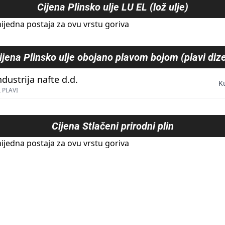
Cijena
Plinsko ulje LU EL (lož ulje)
ijedna postaja za ovu vrstu goriva
ijena
Plinsko ulje obojano plavom bojom (plavi dize
ndustrija nafte d.d.
K
 PLAVI
Cijena
Stlačeni prirodni plin
ijedna postaja za ovu vrstu goriva