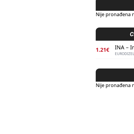
Nije pronađena n
C
INA – I
1.21€
EURODIZEL
Nije pronađena n