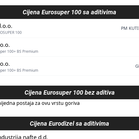
Cijena
Eurosuper 100 sa aditivima
.o.o.
PM KUTI
OSUPER 100
o.o.
uper 100+ BS Premium
o.o.
G
uper 100+ BS Premium
Cijena
Eurosuper 100 bez aditiva
ijedna postaja za ovu vrstu goriva
Cijena
Eurodizel sa aditivima
ndustrija nafte d.d.