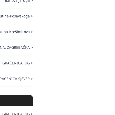
Banova Jaruga
>
utina-Posavskoga
>
utina-Krešimirova
>
NA, ZAGREBAČKA
>
GRAČENICA JUG
>
RAČENICA SJEVER
>
GRAČENICA JUG
>