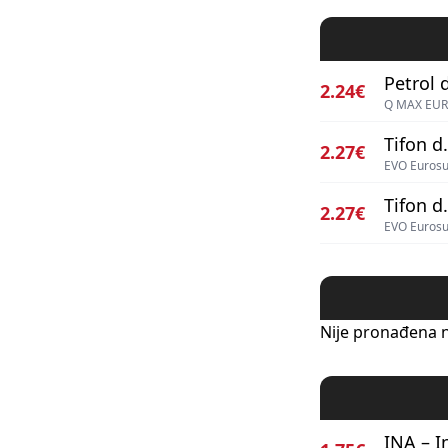
Petrol d
2.24€
Q MAX EUR
Tifon d.
2.27€
EVO Euros
Tifon d.
2.27€
EVO Euros
Nije pronađena n
INA – I