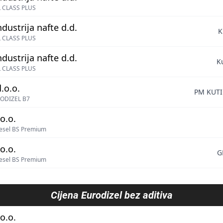
 CLASS PLUS
ndustrija nafte d.d.
K
 CLASS PLUS
ndustrija nafte d.d.
K
 CLASS PLUS
.o.o.
PM KUTI
ODIZEL B7
o.o.
esel BS Premium
o.o.
G
esel BS Premium
Cijena
Eurodizel bez aditiva
o.o.