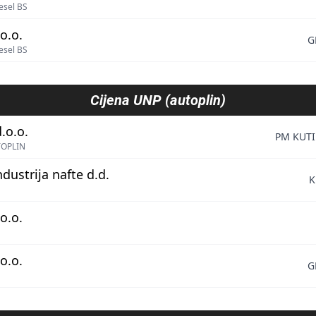
esel BS
o.o.
G
esel BS
Cijena
UNP (autoplin)
.o.o.
PM KUTI
TOPLIN
ndustrija nafte d.d.
K
o.o.
o.o.
G