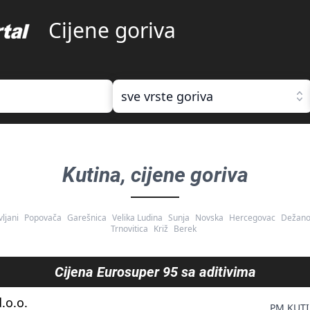
Cijene goriva
sve vrste goriva
Kutina
, cijene goriva
vljani
Popovača
Garešnica
Velika Ludina
Sunja
Novska
Hercegovac
Dežano
Trnovitica
Križ
Berek
Cijena
Eurosuper 95 sa aditivima
.o.o.
PM KUTI