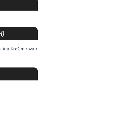
l)
utina-Krešimirova
>