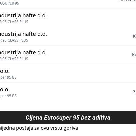
OSUPER 95
ndustrija nafte d.d.
 95 CLASS PLUS
ndustrija nafte d.d.
K
 95 CLASS PLUS
ndustrija nafte d.d.
K
 95 CLASS PLUS
o.o.
per 95 BS
o.o.
G
per 95 BS
Cijena
Eurosuper 95 bez aditiva
ijedna postaja za ovu vrstu goriva