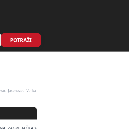
POTRAŽI
vac
Jasenovac
Velika
NA, ZAGREBAČKA
>