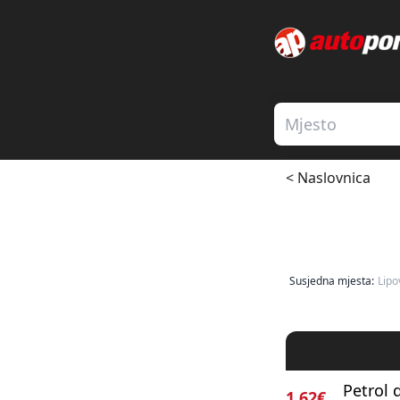
< Naslovnica
Susjedna mjesta:
Lipo
Petrol d
1.62€