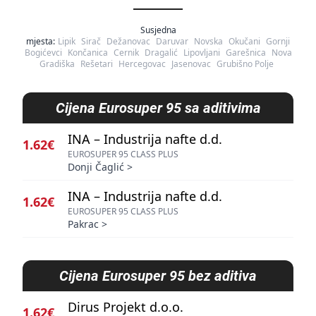
Susjedna
mjesta:
Lipik
Sirač
Dežanovac
Daruvar
Novska
Okučani
Gornji
Bogićevci
Končanica
Cernik
Dragalić
Lipovljani
Garešnica
Nova
Gradiška
Rešetari
Hercegovac
Jasenovac
Grubišno Polje
Cijena
Eurosuper 95 sa aditivima
INA – Industrija nafte d.d.
1.62€
EUROSUPER 95 CLASS PLUS
Donji Čaglić
>
INA – Industrija nafte d.d.
1.62€
EUROSUPER 95 CLASS PLUS
Pakrac
>
Cijena
Eurosuper 95 bez aditiva
Dirus Projekt d.o.o.
1.62€