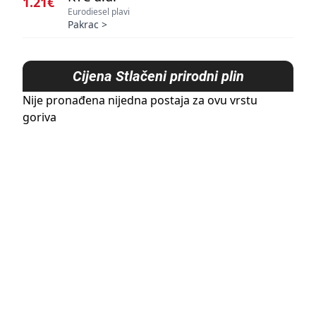
1.21€
Eurodiesel plavi
Pakrac
>
Cijena
Stlačeni prirodni plin
Nije pronađena nijedna postaja za ovu vrstu
goriva