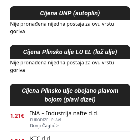
Cijena
UNP (autoplin)
Nije pronađena nijedna postaja za ovu vrstu
goriva
Cijena
Plinsko ulje LU EL (lož ulje)
Nije pronađena nijedna postaja za ovu vrstu
goriva
Cijena
Plinsko ulje obojano plavom
bojom (plavi dizel)
INA – Industrija nafte d.d.
1.21€
EURODIZEL PLAVI
Donji Čaglić
>
KTC d.d.