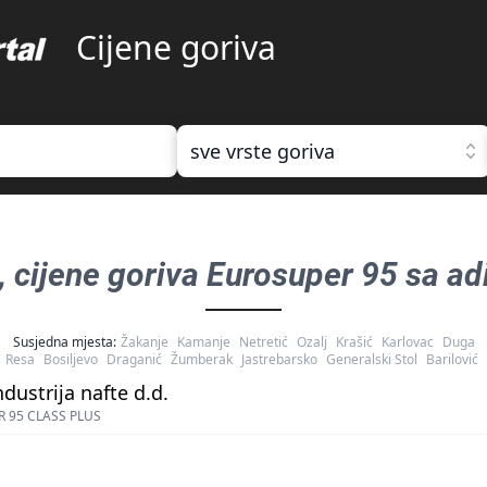
Cijene goriva
sve vrste goriva
, cijene goriva
Eurosuper 95 sa ad
Susjedna mjesta:
Žakanje
Kamanje
Netretić
Ozalj
Krašić
Karlovac
Duga
Resa
Bosiljevo
Draganić
Žumberak
Jastrebarsko
Generalski Stol
Barilović
ndustrija nafte d.d.
 95 CLASS PLUS