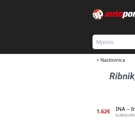
< Naslovnica
Ribnik
INA – I
1.62€
EUROSUPER