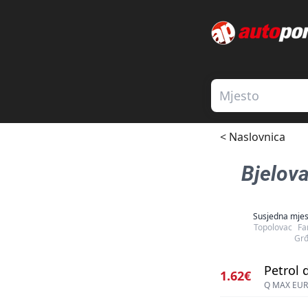
< Naslovnica
Bjelova
Susjedna mjes
Topolovac
Fa
Grđ
Petrol d
1.62€
Q MAX EUR