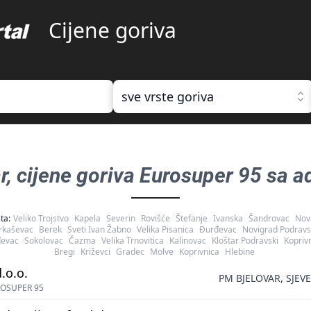
Cijene goriva
sve vrste goriva
r
, cijene goriva
Eurosuper 95 sa a
ta:
Veliko Trojstvo
Kapela
Severin
Rovišće
Štefanje
Ivanska
Šandrovac
Nov
rkaševac
Berek
Sveti Ivan Žabno
Velika Pisanica
Đurđevac
Novigrad Podravs
evac
Sokolovac
Čazma
Velika Trnovitica
Kalinovac
Kloštar Podravski
Koprivn
Bregi
Križevci
Gradec
Molve
Koprivnica
Hlebine
.o.o.
PM BJELOVAR, SJEV
OSUPER 95