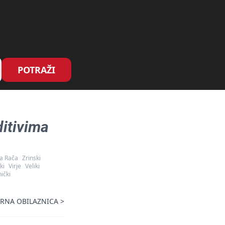
POTRAŽI
ditivima
a Rača
Zrinski
ki
Virje
Veliki
ički
ERNA OBILAZNICA
>