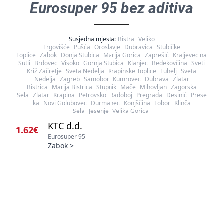
Eurosuper 95 bez aditiva
Susjedna mjesta:
Bistra
Veliko
Trgovišće
Pušća
Oroslavje
Dubravica
Stubičke
Toplice
Zabok
Donja Stubica
Marija Gorica
Zaprešić
Kraljevec na
Sutli
Brdovec
Visoko
Gornja Stubica
Klanjec
Bedekovčina
Sveti
Križ Začretje
Sveta Nedelja
Krapinske Toplice
Tuhelj
Sveta
Nedelja
Zagreb
Samobor
Kumrovec
Dubrava
Zlatar
Bistrica
Marija Bistrica
Stupnik
Mače
Mihovljan
Zagorska
Sela
Zlatar
Krapina
Petrovsko
Radoboj
Pregrada
Desinić
Prese
ka
Novi Golubovec
Đurmanec
Konjščina
Lobor
Klinča
Sela
Jesenje
Velika Gorica
KTC d.d.
1.62€
Eurosuper 95
Zabok
>