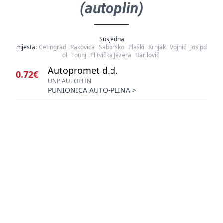
(autoplin)
Susjedna
mjesta:
Cetingrad
Rakovica
Saborsko
Plaški
Krnjak
Vojnić
Josipd
ol
Tounj
Plitvička Jezera
Barilović
Autopromet d.d.
0.72€
UNP AUTOPLIN
PUNIONICA AUTO-PLINA
>