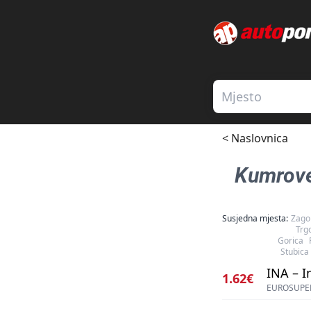
< Naslovnica
Kumrov
Susjedna mjesta:
Zago
Trg
Gorica
Stubica
INA – I
1.62€
EUROSUPER