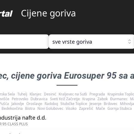
Cijene goriva
sve vrste goriva
ec
, cijene goriva
Eurosuper 95 sa a
rska Sela
Tuhelj
Klanjec
Desinić
Kraljevec na Sutli
Pregrada
Krapinske Topli
ovišće
Petrovsko
Dubravica
Sveti Križ Začretje
Krapina
Zabok
Đurmanec
Ma
Pušća
Jakovlje
Oroslavje
Radoboj
Stubičke Toplice
Jesenje
Brdovec
Mihovlj
Bedekovčina
Bistra
Novi Golubovec
Visoko
Zaprešić
Mače
Gornja Stubica
ndustrija nafte d.d.
 95 CLASS PLUS