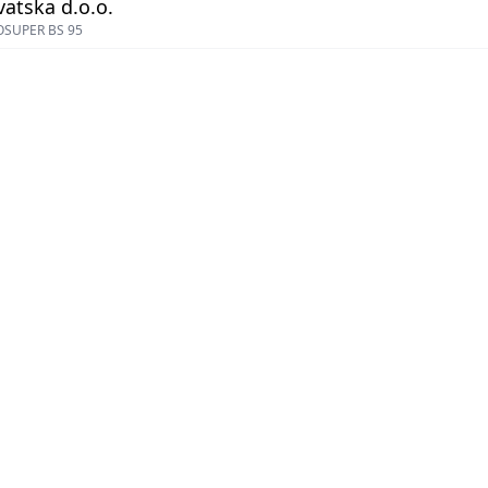
atska d.o.o.
OSUPER BS 95