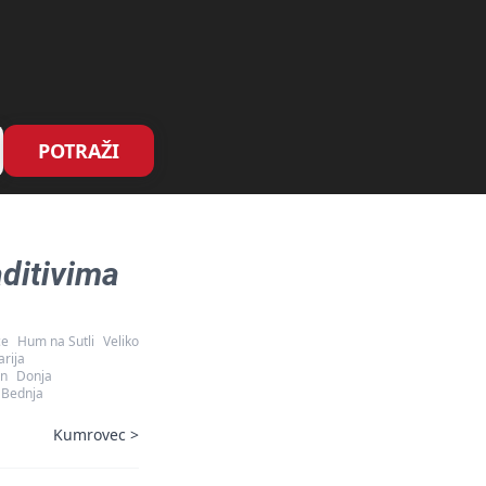
POTRAŽI
ditivima
ce
Hum na Sutli
Veliko
rija
an
Donja
Bednja
Kumrovec
>