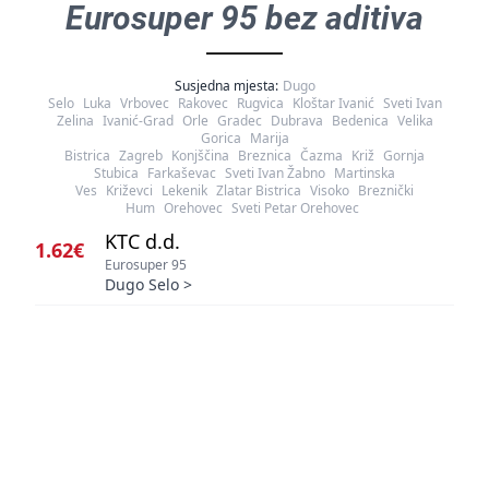
Eurosuper 95 bez aditiva
Susjedna mjesta:
Dugo
Selo
Luka
Vrbovec
Rakovec
Rugvica
Kloštar Ivanić
Sveti Ivan
Zelina
Ivanić-Grad
Orle
Gradec
Dubrava
Bedenica
Velika
Gorica
Marija
Bistrica
Zagreb
Konjščina
Breznica
Čazma
Križ
Gornja
Stubica
Farkaševac
Sveti Ivan Žabno
Martinska
Ves
Križevci
Lekenik
Zlatar Bistrica
Visoko
Breznički
Hum
Orehovec
Sveti Petar Orehovec
KTC d.d.
1.62€
Eurosuper 95
Dugo Selo
>