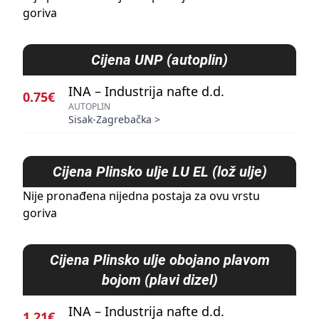
goriva
Cijena
UNP (autoplin)
INA – Industrija nafte d.d.
0.75€
AUTOPLIN
Sisak-Zagrebačka
>
Cijena
Plinsko ulje LU EL (lož ulje)
Nije pronađena nijedna postaja za ovu vrstu
goriva
Cijena
Plinsko ulje obojano plavom
bojom (plavi dizel)
INA – Industrija nafte d.d.
1.21€