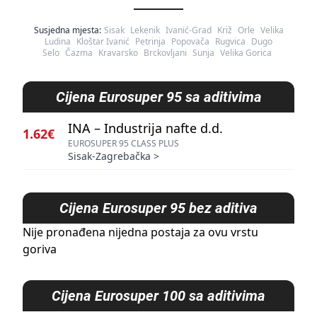
Susjedna mjesta:
Sisak
Lekenik
Ivanić-Grad
Križ
Orle
Velika
Ludina
Kloštar Ivanić
Petrinja
Popovača
Rugvica
Dugo
Selo
Čazma
Kravarsko
Brckovljani
Sunja
Velika Gorica
Cijena
Eurosuper 95 sa aditivima
INA – Industrija nafte d.d.
1.62€
EUROSUPER 95 CLASS PLUS
Sisak-Zagrebačka
>
Cijena
Eurosuper 95 bez aditiva
Nije pronađena nijedna postaja za ovu vrstu
goriva
Cijena
Eurosuper 100 sa aditivima