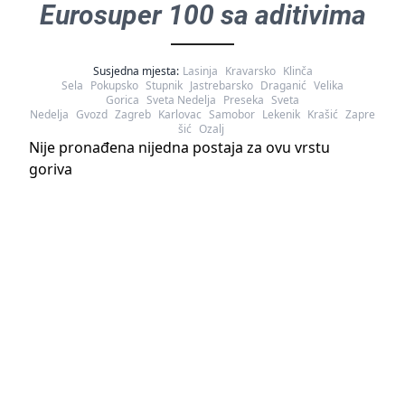
Eurosuper 100 sa aditivima
Susjedna mjesta:
Lasinja
Kravarsko
Klinča
Sela
Pokupsko
Stupnik
Jastrebarsko
Draganić
Velika
Gorica
Sveta Nedelja
Preseka
Sveta
Nedelja
Gvozd
Zagreb
Karlovac
Samobor
Lekenik
Krašić
Zapre
šić
Ozalj
Nije pronađena nijedna postaja za ovu vrstu
goriva