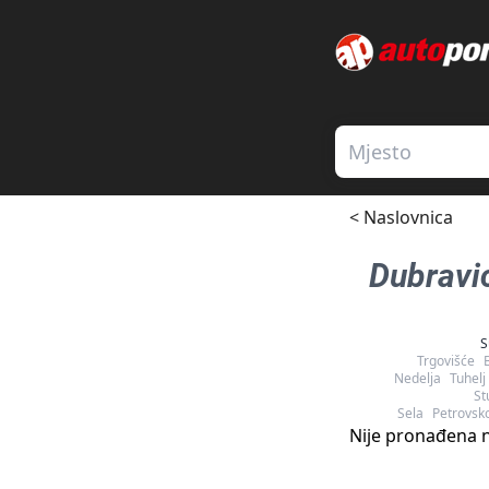
< Naslovnica
Dubravi
S
Trgovišće
B
Nedelja
Tuhelj
St
Sela
Petrovsk
Nije pronađena n