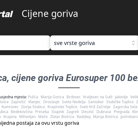
Cijene goriva
sve vrste goriva
ca
, cijene goriva
Eurosuper 100 be
usjedna mjesta:
Pušća
Marija Gorica
Brdovec
Kraljevec na Sutli
Jakovlje
Veli
istra
Zaprešić
Klanjec
Oroslavje
Sveta Nedelja
Samobor
Stubičke Toplice
Kumrovec
Donja Stubica
Krapinske Toplice
Sveti Križ Začretje
Zagorska Sela
ubica
Bedekovčina
Preseka
Stupnik
Zagreb
Desinić
Dubrava
Pregrada
Kli
o
Krapina
Mihovljan
Mače
Zlatar Bistrica
Radoboj
Marija Bistrica
Jastrebar
ijedna postaja za ovu vrstu goriva