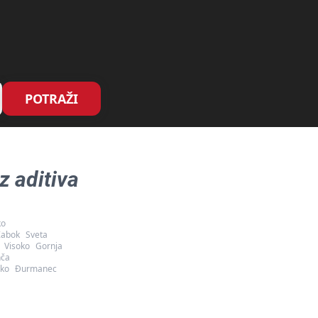
POTRAŽI
z aditiva
ko
Zabok
Sveta
Visoko
Gornja
nča
sko
Đurmanec