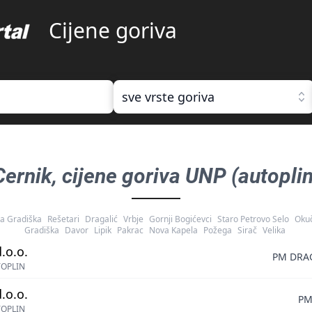
Cijene goriva
sve vrste goriva
Cernik
, cijene goriva
UNP (autoplin
a Gradiška
Rešetari
Dragalić
Vrbje
Gornji Bogićevci
Staro Petrovo Selo
Oku
Gradiška
Davor
Lipik
Pakrac
Nova Kapela
Požega
Sirač
Velika
.o.o.
PM DRAG
TOPLIN
.o.o.
PM
TOPLIN