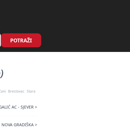
POTRAŽI
)
čani
Brestovac
Stara
ALIĆ AC - SJEVER
>
 NOVA GRADIŠKA
>