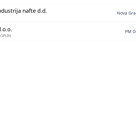
ndustrija nafte d.d.
Nova Gra
.o.o.
PM D
TOPLIN