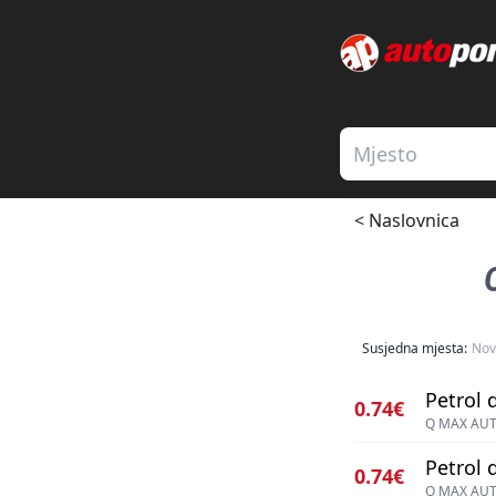
< Naslovnica
Susjedna mjesta:
Nov
Petrol d
0.74€
Q MAX AU
Petrol d
0.74€
Q MAX AU