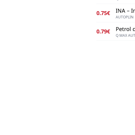
INA – I
0.75€
AUTOPLIN
Petrol d
0.79€
Q MAX AU