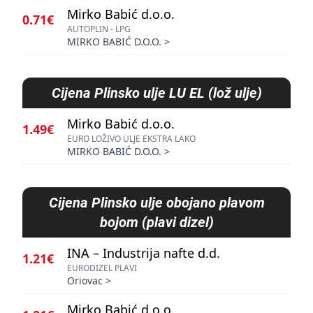
Mirko Babić d.o.o.
0.71€
AUTOPLIN - LPG
MIRKO BABIĆ D.O.O.
>
Cijena
Plinsko ulje LU EL (lož ulje)
Mirko Babić d.o.o.
1.49€
EURO LOŽIVO ULJE EKSTRA LAKO
MIRKO BABIĆ D.O.O.
>
Cijena
Plinsko ulje obojano plavom
bojom (plavi dizel)
INA – Industrija nafte d.d.
1.21€
EURODIZEL PLAVI
Oriovac
>
Mirko Babić d.o.o.