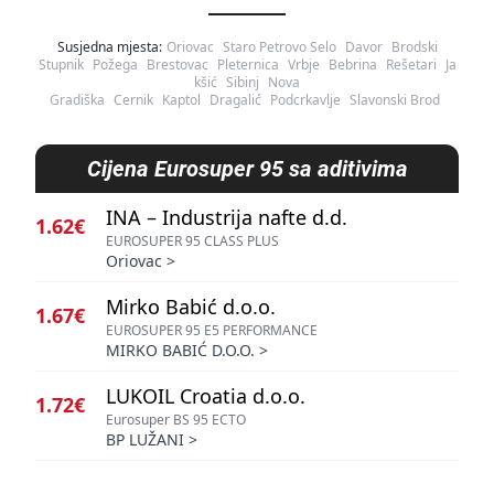
Susjedna mjesta:
Oriovac
Staro Petrovo Selo
Davor
Brodski
Stupnik
Požega
Brestovac
Pleternica
Vrbje
Bebrina
Rešetari
Ja
kšić
Sibinj
Nova
Gradiška
Cernik
Kaptol
Dragalić
Podcrkavlje
Slavonski Brod
Cijena
Eurosuper 95 sa aditivima
INA – Industrija nafte d.d.
1.62€
EUROSUPER 95 CLASS PLUS
Oriovac
>
Mirko Babić d.o.o.
1.67€
EUROSUPER 95 E5 PERFORMANCE
MIRKO BABIĆ D.O.O.
>
LUKOIL Croatia d.o.o.
1.72€
Eurosuper BS 95 ECTO
BP LUŽANI
>