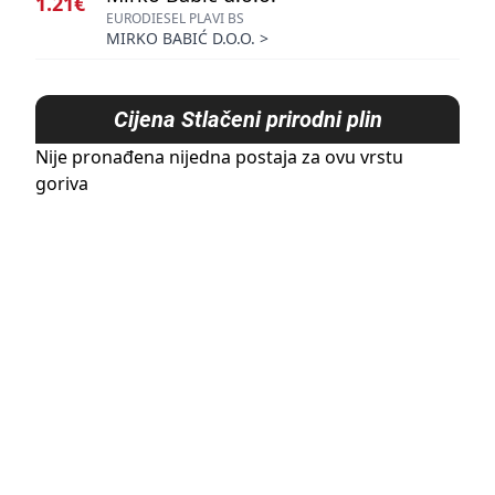
1.21€
EURODIESEL PLAVI BS
MIRKO BABIĆ D.O.O.
>
Cijena
Stlačeni prirodni plin
Nije pronađena nijedna postaja za ovu vrstu
goriva