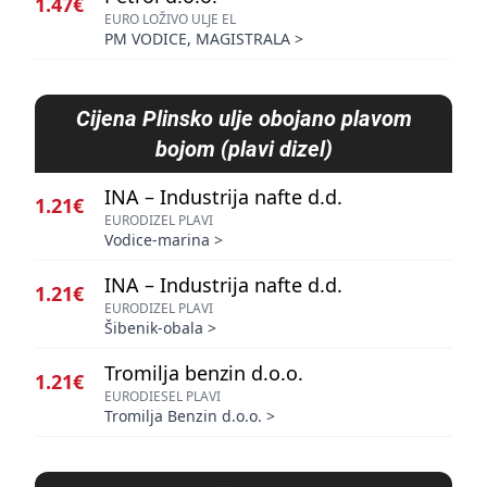
1.47€
EURO LOŽIVO ULJE EL
PM VODICE, MAGISTRALA
>
Cijena
Plinsko ulje obojano plavom
bojom (plavi dizel)
INA – Industrija nafte d.d.
1.21€
EURODIZEL PLAVI
Vodice-marina
>
INA – Industrija nafte d.d.
1.21€
EURODIZEL PLAVI
Šibenik-obala
>
Tromilja benzin d.o.o.
1.21€
EURODIESEL PLAVI
Tromilja Benzin d.o.o.
>