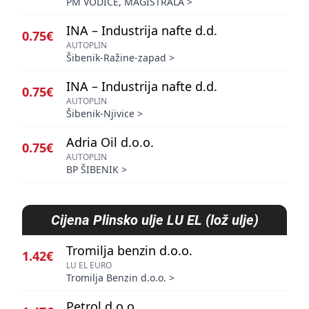
PM VODICE, MAGISTRALA
>
INA – Industrija nafte d.d.
0.75€
AUTOPLIN
Šibenik-Ražine-zapad
>
INA – Industrija nafte d.d.
0.75€
AUTOPLIN
Šibenik-Njivice
>
Adria Oil d.o.o.
0.75€
AUTOPLIN
BP ŠIBENIK
>
Cijena
Plinsko ulje LU EL (lož ulje)
Tromilja benzin d.o.o.
1.42€
LU EL EURO
Tromilja Benzin d.o.o.
>
Petrol d.o.o.