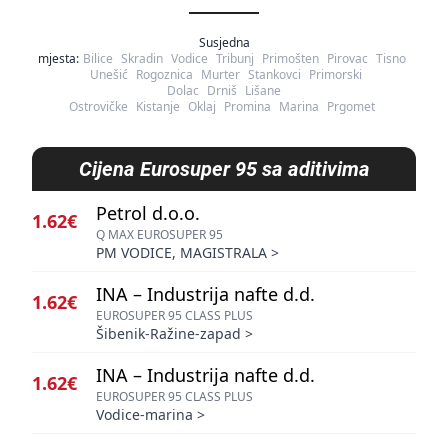
Susjedna
mjesta:
Bilice
Skradin
Vodice
Tribunj
Primošten
Pirovac
Tisno
Unešić
Rogoznica
Murter
Stankovci
Primorski
Dolac
Drniš
Lišane
Ostrovičke
Kistanje
Oklaj
Promina
Marina
Prgomet
Cijena
Eurosuper 95 sa aditivima
Petrol d.o.o.
1.62€
Q MAX EUROSUPER 95
PM VODICE, MAGISTRALA
>
INA – Industrija nafte d.d.
1.62€
EUROSUPER 95 CLASS PLUS
Šibenik-Ražine-zapad
>
INA – Industrija nafte d.d.
1.62€
EUROSUPER 95 CLASS PLUS
Vodice-marina
>