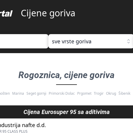
Cijene goriva
sve vrste goriva
Rogoznica
, cijene goriva
mošten
Marina
Seget gornji
Primorski Dolac
Prgomet
Trogir
Okrug
Šibenik
Cijena
Eurosuper 95 sa aditivima
ndustrija nafte d.d.
 95 CLASS PLUS