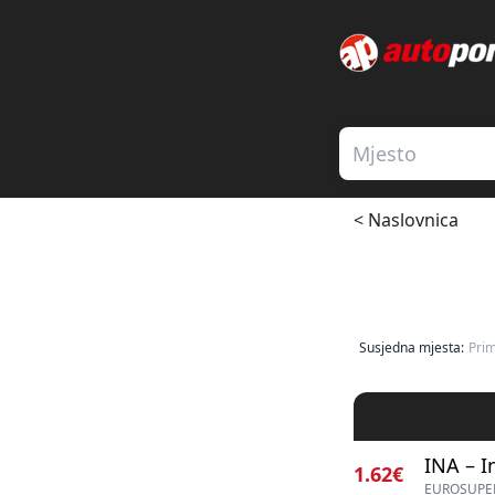
< Naslovnica
Susjedna mjesta:
Pri
INA – I
1.62€
EUROSUPER