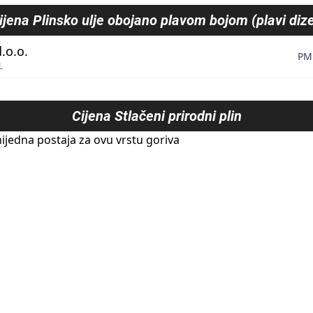
ijena
Plinsko ulje obojano plavom bojom (plavi dize
.o.o.
PM
L
Cijena
Stlačeni prirodni plin
ijedna postaja za ovu vrstu goriva