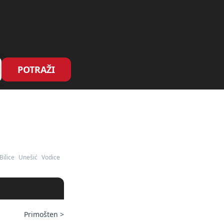
POTRAŽI
Bilice
Unešić
Vodice
Primošten
>