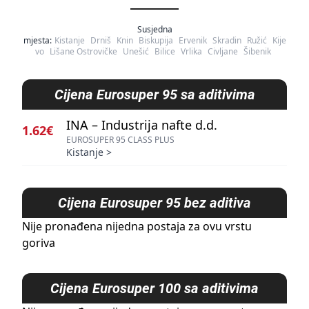
Susjedna
mjesta:
Kistanje
Drniš
Knin
Biskupija
Ervenik
Skradin
Ružić
Kije
vo
Lišane Ostrovičke
Unešić
Bilice
Vrlika
Civljane
Šibenik
Cijena
Eurosuper 95 sa aditivima
INA – Industrija nafte d.d.
1.62€
EUROSUPER 95 CLASS PLUS
Kistanje
>
Cijena
Eurosuper 95 bez aditiva
Nije pronađena nijedna postaja za ovu vrstu
goriva
Cijena
Eurosuper 100 sa aditivima