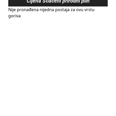
Cijena
Stlačeni prirodni plin
Nije pronađena nijedna postaja za ovu vrstu
goriva