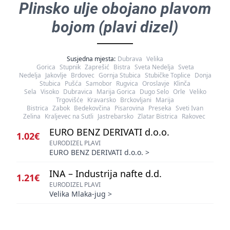
Plinsko ulje obojano plavom
bojom (plavi dizel)
Susjedna mjesta:
Dubrava
Velika
Gorica
Stupnik
Zaprešić
Bistra
Sveta Nedelja
Sveta
Nedelja
Jakovlje
Brdovec
Gornja Stubica
Stubičke Toplice
Donja
Stubica
Pušća
Samobor
Rugvica
Oroslavje
Klinča
Sela
Visoko
Dubravica
Marija Gorica
Dugo Selo
Orle
Veliko
Trgovišće
Kravarsko
Brckovljani
Marija
Bistrica
Zabok
Bedekovčina
Pisarovina
Preseka
Sveti Ivan
Zelina
Kraljevec na Sutli
Jastrebarsko
Zlatar Bistrica
Rakovec
EURO BENZ DERIVATI d.o.o.
1.02€
EURODIZEL PLAVI
EURO BENZ DERIVATI d.o.o.
>
INA – Industrija nafte d.d.
1.21€
EURODIZEL PLAVI
Velika Mlaka-jug
>