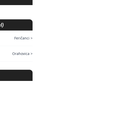
l)
Feričanci
>
Orahovica
>