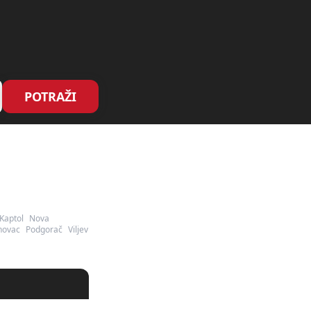
POTRAŽI
Kaptol
Nova
ovac
Podgorač
Viljev