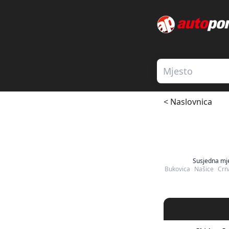
< Naslovnica
Susjedna mj
Bukovica
Našice
Crn