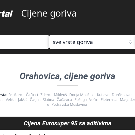
Cijene goriva
sve vrste goriva
Orahovica
, cijene goriva
esta:
Feričanci
Čačinci
Zdenci
Mikleuš
Donja Motičina
Kutjevo
Đurđenovac
ac
Velika
Jakšić
Čaglin
Slatina
Čađavica
Požega
Voćin
Pleternica
Magaden
o
Podravska Moslavina
Cijena
Eurosuper 95 sa aditivima