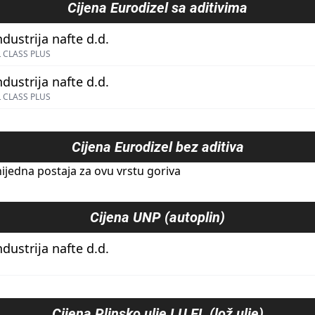
Cijena
Eurodizel sa aditivima
ndustrija nafte d.d.
 CLASS PLUS
ndustrija nafte d.d.
 CLASS PLUS
Cijena
Eurodizel bez aditiva
ijedna postaja za ovu vrstu goriva
Cijena
UNP (autoplin)
ndustrija nafte d.d.
Cijena
Plinsko ulje LU EL (lož ulje)