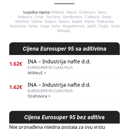
Susjedna mjesta:
Mikleuš
Zdenci
Orahovica
Nova
Bukovica
Crnac
Feričanci
Đurđenovac
Čađavica
Donja
Motičina
Slatina
Kutjevo
Našice
Kaptol
Viljevo
Podravska
Moslavina
Velika
Sopje
Voćin
Magadenovac
Jakšić
Čaglin
Donji
Miholjac
Cijena
Eurosuper 95 sa aditivima
INA – Industrija nafte d.d.
1.62€
EUROSUPER 95 CLASS PLUS
Mikleuš
>
INA – Industrija nafte d.d.
1.62€
EUROSUPER 95 CLASS PLUS
Orahovica
>
Cijena
Eurosuper 95 bez aditiva
Nije pronađena nijedna postaja za ovu vrstu