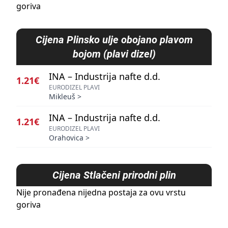
goriva
Cijena
Plinsko ulje obojano plavom
bojom (plavi dizel)
INA – Industrija nafte d.d.
1.21€
EURODIZEL PLAVI
Mikleuš
>
INA – Industrija nafte d.d.
1.21€
EURODIZEL PLAVI
Orahovica
>
Cijena
Stlačeni prirodni plin
Nije pronađena nijedna postaja za ovu vrstu
goriva