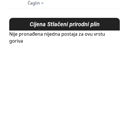
Čaglin
>
Cijena
Stlačeni prirodni plin
Nije pronađena nijedna postaja za ovu vrstu
goriva