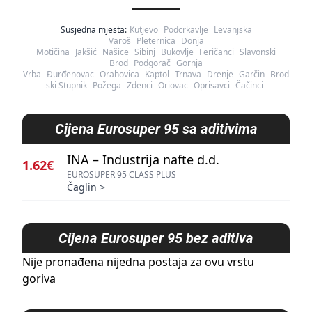
Susjedna mjesta:
Kutjevo
Podcrkavlje
Levanjska
Varoš
Pleternica
Donja
Motičina
Jakšić
Našice
Sibinj
Bukovlje
Feričanci
Slavonski
Brod
Podgorač
Gornja
Vrba
Đurđenovac
Orahovica
Kaptol
Trnava
Drenje
Garčin
Brod
ski Stupnik
Požega
Zdenci
Oriovac
Oprisavci
Čačinci
Cijena
Eurosuper 95 sa aditivima
INA – Industrija nafte d.d.
1.62€
EUROSUPER 95 CLASS PLUS
Čaglin
>
Cijena
Eurosuper 95 bez aditiva
Nije pronađena nijedna postaja za ovu vrstu
goriva