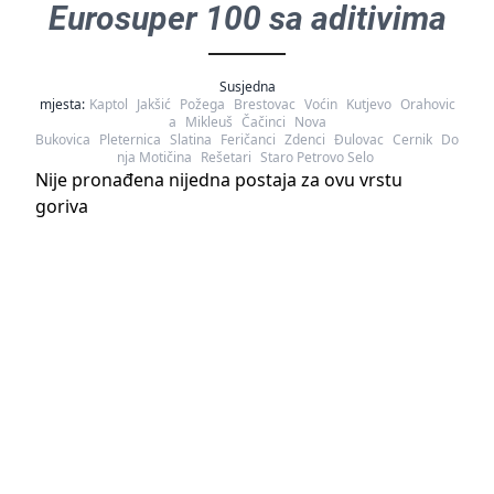
Eurosuper 100 sa aditivima
Susjedna
mjesta:
Kaptol
Jakšić
Požega
Brestovac
Voćin
Kutjevo
Orahovic
a
Mikleuš
Čačinci
Nova
Bukovica
Pleternica
Slatina
Feričanci
Zdenci
Đulovac
Cernik
Do
nja Motičina
Rešetari
Staro Petrovo Selo
Nije pronađena nijedna postaja za ovu vrstu
goriva