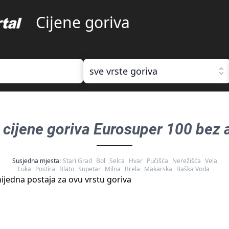
Cijene goriva
sve vrste goriva
, cijene goriva
Eurosuper 100 bez a
Susjedna mjesta:
Stari Grad
Bol
Selca
Hvar
Pučišća
Nerežišća
Vela
Luka
Postira
Blato
Supetar
Milna
Brela
Makarska
Baška Voda
ijedna postaja za ovu vrstu goriva