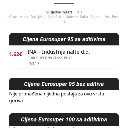
Susjedna mjesta:
Stari
Grad
Milna
Bol
Jelsa
Nerežišća
Sutivan
Šolta
Supetar
Vis
Post
ira
Cijena
Eurosuper 95 sa aditivima
INA – Industrija nafte d.d.
1.62€
EUROSUPER 95 CLASS PLUS
Hvar
>
Cijena
Eurosuper 95 bez aditiva
Nije pronađena nijedna postaja za ovu vrstu
goriva
Cijena
Eurosuper 100 sa aditivima