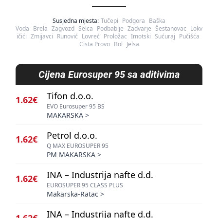
Susjedna mjesta:
Tučepi
Podgora
Baška
Voda
Brela
Zagvozd
Selca
Podbablje
Zadvarje
Šestanovac
Lokv
ičići
Zmijavci
Runović
Lovreć
Proložac
Imotski
Sućuraj
Pučišća
Cista Provo
Bol
Jelsa
Cijena
Eurosuper 95 sa aditivima
Tifon d.o.o.
1.62€
EVO Eurosuper 95 BS
MAKARSKA
>
Petrol d.o.o.
1.62€
Q MAX EUROSUPER 95
PM MAKARSKA
>
INA – Industrija nafte d.d.
1.62€
EUROSUPER 95 CLASS PLUS
Makarska-Ratac
>
INA – Industrija nafte d.d.