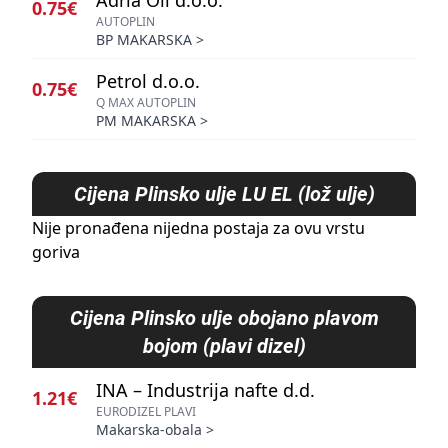
Adria Oil d.o.o.
0.75€
AUTOPLIN
BP MAKARSKA
>
Petrol d.o.o.
0.75€
Q MAX AUTOPLIN
PM MAKARSKA
>
Cijena
Plinsko ulje LU EL (lož ulje)
Nije pronađena nijedna postaja za ovu vrstu
goriva
Cijena
Plinsko ulje obojano plavom
bojom (plavi dizel)
INA – Industrija nafte d.d.
1.21€
EURODIZEL PLAVI
Makarska-obala
>