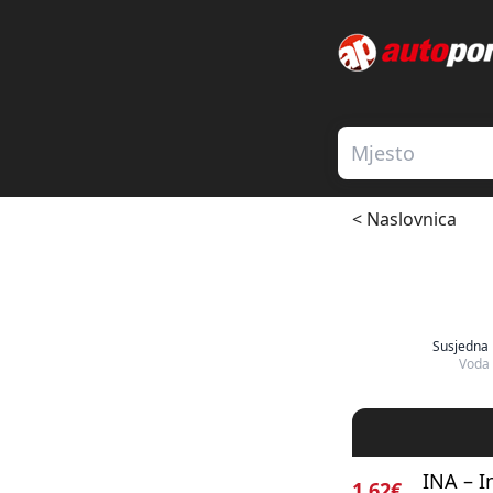
< Naslovnica
Susjedna 
Voda
INA – I
1.62€