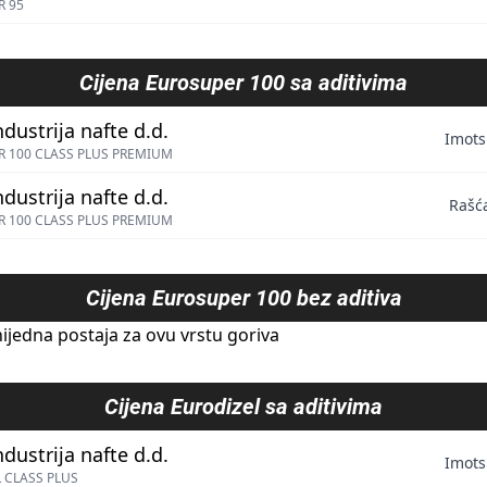
R 95
Cijena
Eurosuper 100 sa aditivima
ndustrija nafte d.d.
Imots
 100 CLASS PLUS PREMIUM
ndustrija nafte d.d.
Rašć
 100 CLASS PLUS PREMIUM
Cijena
Eurosuper 100 bez aditiva
ijedna postaja za ovu vrstu goriva
Cijena
Eurodizel sa aditivima
ndustrija nafte d.d.
Imots
 CLASS PLUS