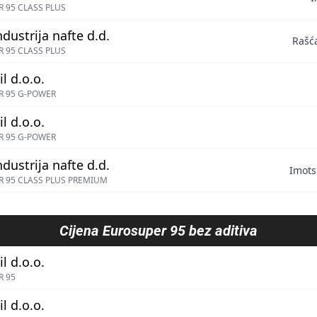
 95 CLASS PLUS
ndustrija nafte d.d.
Rašć
 95 CLASS PLUS
l d.o.o.
R 95 G-POWER
l d.o.o.
R 95 G-POWER
ndustrija nafte d.d.
Imots
 95 CLASS PLUS PREMIUM
Cijena
Eurosuper 95 bez aditiva
l d.o.o.
R 95
l d.o.o.