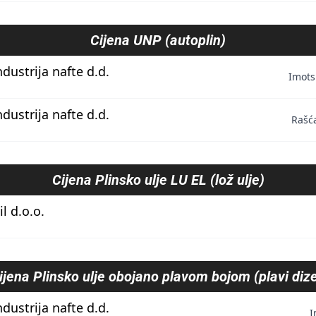
Cijena
UNP (autoplin)
ndustrija nafte d.d.
Imots
ndustrija nafte d.d.
Rašć
Cijena
Plinsko ulje LU EL (lož ulje)
l d.o.o.
ijena
Plinsko ulje obojano plavom bojom (plavi dize
ndustrija nafte d.d.
I