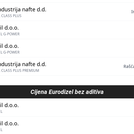
ndustrija nafte d.d.
I
 CLASS PLUS
l d.o.o.
EL G-POWER
l d.o.o.
EL G-POWER
ndustrija nafte d.d.
Rašć
 CLASS PLUS PREMIUM
Cijena
Eurodizel bez aditiva
l d.o.o.
EL
l d.o.o.
EL