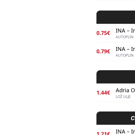
INA – I
0.75€
AUTOPLIN
INA – I
0.79€
AUTOPLIN
Adria Oi
1.44€
LOŽ ULJE
C
INA – I
1.21€