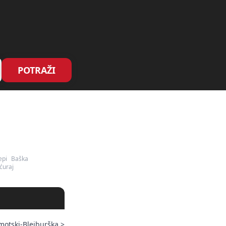
POTRAŽI
epi
Baška
ćuraj
motski-Bleiburška
>