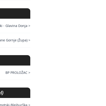
ki - Glavina Donja
>
ane Gornje (Župa)
>
BP PROLOŽAC
>
l)
motski-Bleiburška
>