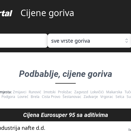
Cijene goriva
sve vrste goriva
Podbablje
, cijene goriva
mjesta:
Zmijavci
Runović
Imotski
Proložac
Zagvozd
Lokvičići
Makarska
Tuč
Podgora
Lovreć
Brela
Cista Provo
Šestanovac
Zadvarje
Vrgorac
Selca
Su
Cijena
Eurosuper 95 sa aditivima
ndustrija nafte d.d.
I