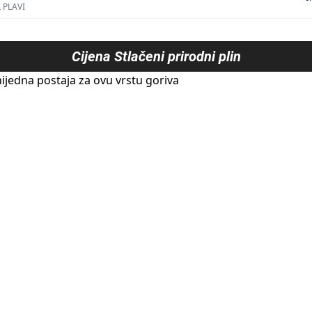
 PLAVI
Cijena
Stlačeni prirodni plin
ijedna postaja za ovu vrstu goriva