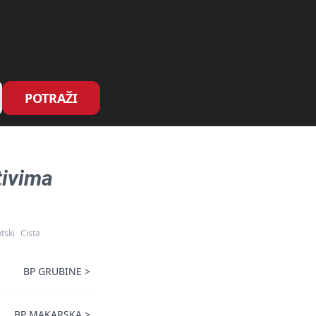
POTRAŽI
tivima
tski
Cista
BP GRUBINE
>
BP MAKARSKA
>