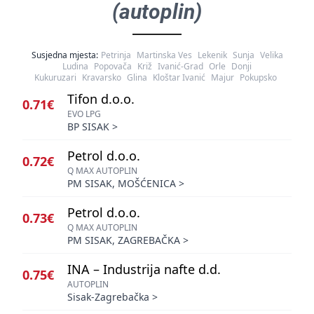
(autoplin)
Susjedna mjesta:
Petrinja
Martinska Ves
Lekenik
Sunja
Velika
Ludina
Popovača
Križ
Ivanić-Grad
Orle
Donji
Kukuruzari
Kravarsko
Glina
Kloštar Ivanić
Majur
Pokupsko
Tifon d.o.o.
0.71€
EVO LPG
BP SISAK
>
Petrol d.o.o.
0.72€
Q MAX AUTOPLIN
PM SISAK, MOŠĆENICA
>
Petrol d.o.o.
0.73€
Q MAX AUTOPLIN
PM SISAK, ZAGREBAČKA
>
INA – Industrija nafte d.d.
0.75€
AUTOPLIN
Sisak-Zagrebačka
>