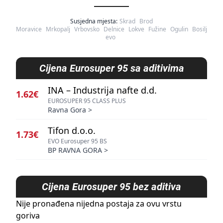
Susjedna mjesta:
Skrad
Brod
Moravice
Mrkopalj
Vrbovsko
Delnice
Lokve
Fužine
Ogulin
Bosilj
evo
Cijena
Eurosuper 95 sa aditivima
INA – Industrija nafte d.d.
1.62€
EUROSUPER 95 CLASS PLUS
Ravna Gora
>
Tifon d.o.o.
1.73€
EVO Eurosuper 95 BS
BP RAVNA GORA
>
Cijena
Eurosuper 95 bez aditiva
Nije pronađena nijedna postaja za ovu vrstu
goriva