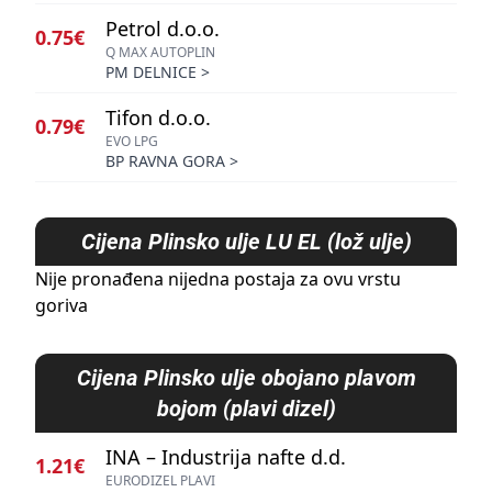
Petrol d.o.o.
0.75€
Q MAX AUTOPLIN
PM DELNICE
>
Tifon d.o.o.
0.79€
EVO LPG
BP RAVNA GORA
>
Cijena
Plinsko ulje LU EL (lož ulje)
Nije pronađena nijedna postaja za ovu vrstu
goriva
Cijena
Plinsko ulje obojano plavom
bojom (plavi dizel)
INA – Industrija nafte d.d.
1.21€
EURODIZEL PLAVI