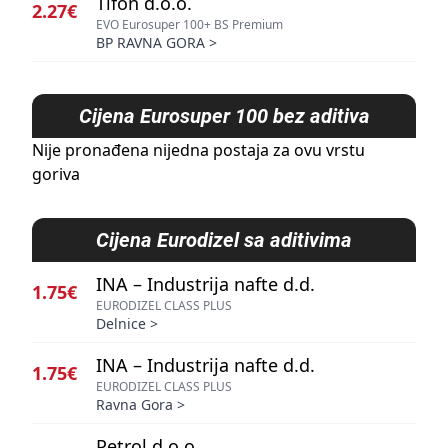
Tifon d.o.o.
2.27€
EVO Eurosuper 100+ BS Premium
BP RAVNA GORA
>
Cijena
Eurosuper 100 bez aditiva
Nije pronađena nijedna postaja za ovu vrstu
goriva
Cijena
Eurodizel sa aditivima
INA – Industrija nafte d.d.
1.75€
EURODIZEL CLASS PLUS
Delnice
>
INA – Industrija nafte d.d.
1.75€
EURODIZEL CLASS PLUS
Ravna Gora
>
Petrol d.o.o.