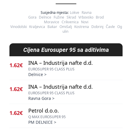
Susjedna mjesta:
Lokve
Ravna
Gora
Delnice
Fužine
Skrad
Vrbovsko
Brod
Moravice
Crikvenica
Novi
Vinodolski
Kraljevica
Bakar
Omišalj
Kostrena
Dobrinj
Čavle
Og
ulin
Cijena
Eurosuper 95 sa aditivima
INA – Industrija nafte d.d.
1.62€
EUROSUPER 95 CLASS PLUS
Delnice
>
INA – Industrija nafte d.d.
1.62€
EUROSUPER 95 CLASS PLUS
Ravna Gora
>
Petrol d.o.o.
1.62€
Q MAX EUROSUPER 95
PM DELNICE
>